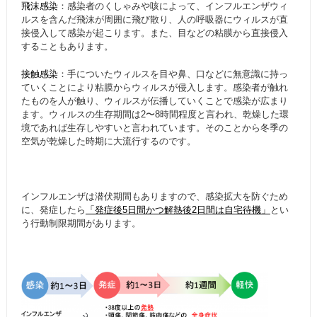
飛沫感染
：感染者のくしゃみや咳によって、インフルエンザウィ
ルスを含んだ飛沫が周囲に飛び散り、人の呼吸器にウィルスが直
接侵入して感染が起こります。また、目などの粘膜から直接侵入
することもあります。
接触感染
：手についたウィルスを目や鼻、口などに無意識に持っ
ていくことにより粘膜からウィルスが侵入します。感染者が触れ
たものを人が触り、ウィルスが伝播していくことで感染が広まり
ます。ウィルスの生存期間は2〜8時間程度と言われ、乾燥した環
境であれば生存しやすいと言われています。そのことから冬季の
空気が乾燥した時期に大流行するのです。
インフルエンザは潜伏期間もありますので、感染拡大を防ぐため
に、発症したら
「発症後5日間かつ解熱後2日間は自宅待機」
とい
う行動制限期間があります。