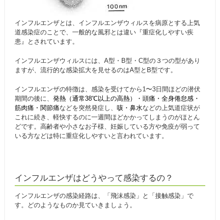
インフルエンザとは、インフルエンザウィルスを病原とする上気
道感染症のことで、一般的な風邪とは違い『重症化しやすい疾
患』とされています。
インフルエンザウィルスには、A型・B型・C型の３つの型があり
ますが、流行的な感染拡大を見せるのはA型とB型です。
インフルエンザの特徴は、感染を受けてから1〜3日間ほどの潜伏
期間の後に、
発熱（通常38℃以上の高熱）・頭痛・全身倦怠感・
筋肉痛・関節痛
などを突然発症し、
咳・鼻水
などの上気道症状が
これに続き、軽快するのに一週間ほどかかってしまうのがほとん
どです。高齢者や小さなお子様、妊娠している方や免疫が弱って
いる方などは特に重症化しやすいと言われています。
インフルエンザはどうやって感染するの？
インフルエンザの感染経路は、「飛沫感染」と「接触感染」で
す。どのようなものか見ていきましょう。